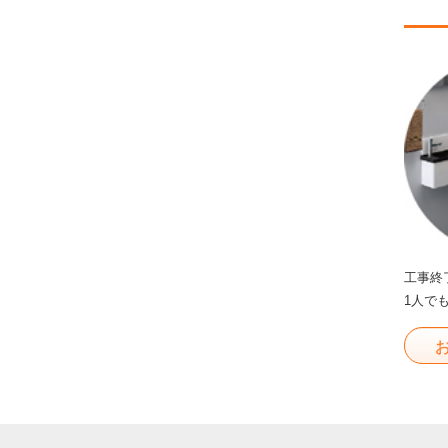
工事終
1人で